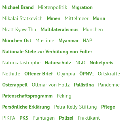
Michael Brand
Mietenpolitik
Migration
Mikalai Statkevich
Minen
Mittelmeer
Moria
Mratt Kyaw Thu
Multilateralismus
München
München Ost
Muslime
Myanmar
NAP
Nationale Stele zur Verhütung von Folter
Naturkatastrophe
Naturschutz
NGO
Nobelpreis
Nothilfe
Offener Brief
Olympia
ÖPNV;
Ortskräfte
Osterappell
Ottmar von Holtz
Palästina
Pandemie
Patenschaftsprogramm
Peking
Persönliche Erklärung
Petra-Kelly-Stiftung
Pflege
PIKPA
PKS
Plantagen
Polizei
Praktikant