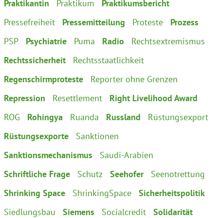
Praktikantin
Praktikum
Praktikumsbericht
Pressefreiheit
Pressemitteilung
Proteste
Prozess
PSP
Psychiatrie
Puma
Radio
Rechtsextremismus
Rechtssicherheit
Rechtsstaatlichkeit
Regenschirmproteste
Reporter ohne Grenzen
Repression
Resettlement
Right Livelihood Award
ROG
Rohingya
Ruanda
Russland
Rüstungsexport
Rüstungsexporte
Sanktionen
Sanktionsmechanismus
Saudi-Arabien
Schriftliche Frage
Schutz
Seehofer
Seenotrettung
Shrinking Space
ShrinkingSpace
Sicherheitspolitik
Siedlungsbau
Siemens
Socialcredit
Solidarität