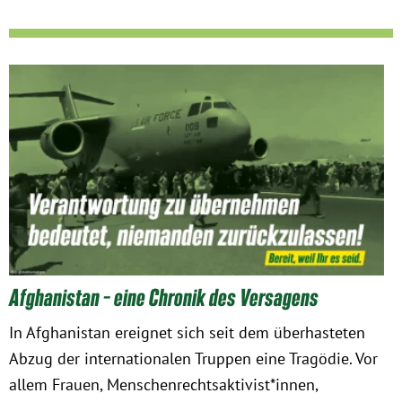
München
Zur Person
Kontakt
Presse
Termine
Twitter
Afghanistan – eine Chronik des Versagens
YouTube
In Afghanistan ereignet sich seit dem überhasteten
Abzug der internationalen Truppen eine Tragödie. Vor
Facebook
allem Frauen, Menschenrechtsaktivist*innen,