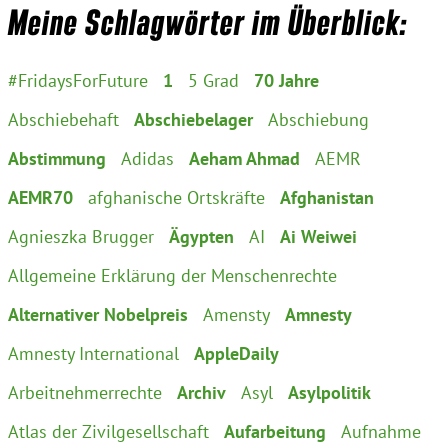
Meine Schlagwörter im Überblick:
#FridaysForFuture
1
5 Grad
70 Jahre
Abschiebehaft
Abschiebelager
Abschiebung
Abstimmung
Adidas
Aeham Ahmad
AEMR
AEMR70
afghanische Ortskräfte
Afghanistan
Agnieszka Brugger
Ägypten
AI
Ai Weiwei
Allgemeine Erklärung der Menschenrechte
Alternativer Nobelpreis
Amensty
Amnesty
Amnesty International
AppleDaily
Arbeitnehmerrechte
Archiv
Asyl
Asylpolitik
Atlas der Zivilgesellschaft
Aufarbeitung
Aufnahme