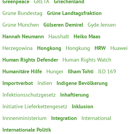
Greenpeace
GRETA
Griechenland
Grüne Bundestag
Grüne Landtagsfraktion
Grüne München
Gülseren Demirel
Gyde Jensen
Hannah Neumann
Haushalt
Heiko Maas
Herzegowina
Hongkong
Hongkung
HRW
Huawei
Human Rights Defender
Human Rights Watch
Humanitäre Hilfe
Hunger
Ilham Tohti
ILO 169
Importverbot
Indien
Indigene Bevölkerung
Infektionsschutzgesetz
Inhaftierung
Initiative Lieferkettengesetz
Inklusion
Innnenministerium
Integration
International
Internationale Politik