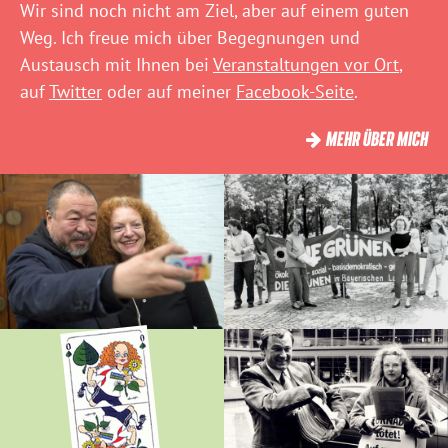
Wir sind noch nicht am Ziel, aber auf einem guten
Weg. Ich freue mich über Begegnungen und
Austausch mit Ihnen bei
Veranstaltungen vor Ort
,
auf
Twitter
oder auf meiner
Facebook-Seite
.
MEHR ÜBER MICH