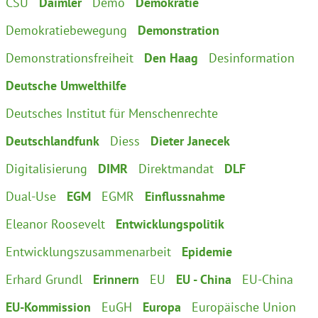
CSU
Daimler
Demo
Demokratie
Demokratiebewegung
Demonstration
Demonstrationsfreiheit
Den Haag
Desinformation
Deutsche Umwelthilfe
Deutsches Institut für Menschenrechte
Deutschlandfunk
Diess
Dieter Janecek
Digitalisierung
DIMR
Direktmandat
DLF
Dual-Use
EGM
EGMR
Einflussnahme
Eleanor Roosevelt
Entwicklungspolitik
Entwicklungszusammenarbeit
Epidemie
Erhard Grundl
Erinnern
EU
EU - China
EU-China
EU-Kommission
EuGH
Europa
Europäische Union