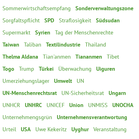
Sommerwirtschaftsempfang
Sonderverwaltungszone
Sorgfaltspflicht
SPD
Straflosigkeit
Südsudan
Supermarkt
Syrien
Tag der Menschenrechte
Taiwan
Taliban
Textilindustrie
Thailand
Thelma Aldana
Tian'anmen
Tiananmen
Tibet
Togo
Trump
Türkei
Überwachung
Uiguren
Umerziehungslager
Umwelt
UN
UN-Menschenrechtsrat
UN-Sicherheitsrat
Ungarn
UNHCR
UNHRC
UNICEF
Union
UNMISS
UNOCHA
Unternehmengsgrün
Unternehmensverantwortung
Urteil
USA
Uwe Kekeritz
Uyghur
Veranstaltung