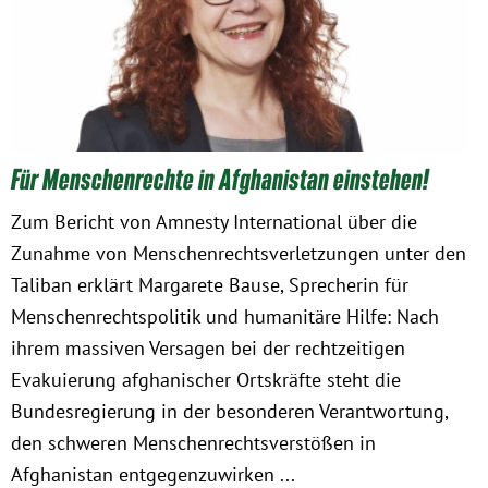
Obfrau im Ausschuss für Menschenrechte und
humanitäre Hilfe
Mein Abstimmungsverhalten
Für Menschenrechte in Afghanistan einstehen!
Ämter, Funktionen und Einkünfte
Zum Bericht von Amnesty International über die
Zunahme von Menschenrechtsverletzungen unter den
Besuch in Berlin
Taliban erklärt Margarete Bause, Sprecherin für
Menschenrechtspolitik und humanitäre Hilfe: Nach
Praktikum
ihrem massiven Versagen bei der rechtzeitigen
Evakuierung afghanischer Ortskräfte steht die
Patenschaftsprogramm
Bundesregierung in der besonderen Verantwortung,
den schweren Menschenrechtsverstößen in
Bayern
Afghanistan entgegenzuwirken ...