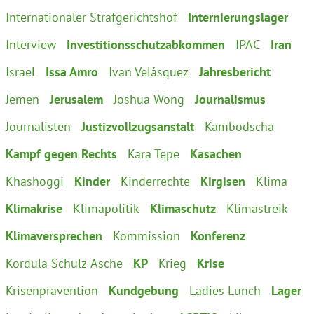
Internationaler Strafgerichtshof
Internierungslager
Interview
Investitionsschutzabkommen
IPAC
Iran
Israel
Issa Amro
Ivan Velásquez
Jahresbericht
Jemen
Jerusalem
Joshua Wong
Journalismus
Journalisten
Justizvollzugsanstalt
Kambodscha
Kampf gegen Rechts
Kara Tepe
Kasachen
Khashoggi
Kinder
Kinderrechte
Kirgisen
Klima
Klimakrise
Klimapolitik
Klimaschutz
Klimastreik
Klimaversprechen
Kommission
Konferenz
Kordula Schulz-Asche
KP
Krieg
Krise
Krisenprävention
Kundgebung
Ladies Lunch
Lager