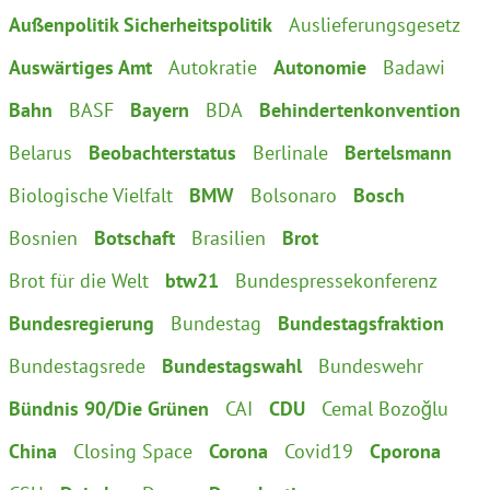
Außenpolitik Sicherheitspolitik
Auslieferungsgesetz
Auswärtiges Amt
Autokratie
Autonomie
Badawi
Bahn
BASF
Bayern
BDA
Behindertenkonvention
Belarus
Beobachterstatus
Berlinale
Bertelsmann
Biologische Vielfalt
BMW
Bolsonaro
Bosch
Bosnien
Botschaft
Brasilien
Brot
Brot für die Welt
btw21
Bundespressekonferenz
Bundesregierung
Bundestag
Bundestagsfraktion
Bundestagsrede
Bundestagswahl
Bundeswehr
Bündnis 90/Die Grünen
CAI
CDU
Cemal Bozoğlu
China
Closing Space
Corona
Covid19
Cporona