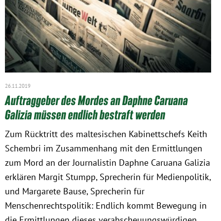
Obfrau im Ausschuss für Menschenrechte und
humanitäre Hilfe
Mein Abstimmungsverhalten
26.11.2019
Ämter, Funktionen und Einkünfte
Auftraggeber des Mordes an Daphne Caruana
Galizia müssen endlich bestraft werden
Besuch in Berlin
Zum Rücktritt des maltesischen Kabinettschefs Keith
Schembri im Zusammenhang mit den Ermittlungen
Praktikum
zum Mord an der Journalistin Daphne Caruana Galizia
Patenschaftsprogramm
erklären Margit Stumpp, Sprecherin für Medienpolitik,
und Margarete Bause, Sprecherin für
Bayern
Menschenrechtspolitik: Endlich kommt Bewegung in
die Ermittlungen dieses verabscheuungswürdigen