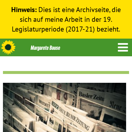
Hinweis:
Dies ist eine Archivseite, die
sich auf meine Arbeit in der 19.
Legislaturperiode (2017-21) bezieht.
Themen
Menschenrechte
Humanitäre Hilfe
Bundestag 2017-2021