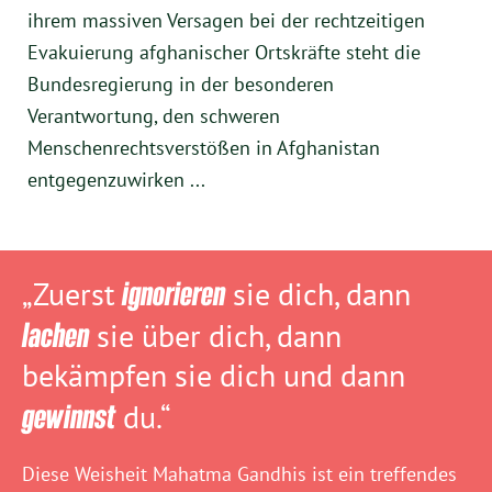
ihrem massiven Versagen bei der rechtzeitigen
Evakuierung afghanischer Ortskräfte steht die
Bundesregierung in der besonderen
Verantwortung, den schweren
Menschenrechtsverstößen in Afghanistan
entgegenzuwirken ...
„Zuerst
ignorieren
sie dich, dann
lachen
sie über dich, dann
bekämpfen sie dich und dann
gewinnst
du.“
Diese Weisheit Mahatma Gandhis ist ein treffendes