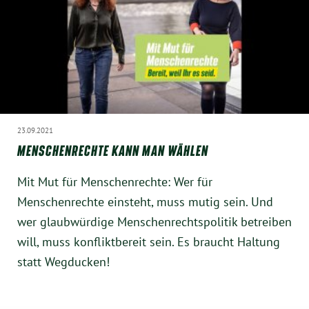
München
Zur Person
Kontakt
Presse
23.09.2021
MENSCHENRECHTE KANN MAN WÄHLEN
Termine
Mit Mut für Menschenrechte: Wer für
Menschenrechte einsteht, muss mutig sein. Und
Twitter
wer glaubwürdige Menschenrechtspolitik betreiben
will, muss konfliktbereit sein. Es braucht Haltung
YouTube
statt Wegducken!
Facebook