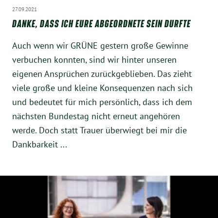
27.09.2021
DANKE, DASS ICH EURE ABGEORDNETE SEIN DURFTE
Obfrau im Ausschuss für Menschenrechte und
humanitäre Hilfe
Auch wenn wir GRÜNE gestern große Gewinne
verbuchen konnten, sind wir hinter unseren
Mein Abstimmungsverhalten
eigenen Ansprüchen zurückgeblieben. Das zieht
viele große und kleine Konsequenzen nach sich
Ämter, Funktionen und Einkünfte
und bedeutet für mich persönlich, dass ich dem
nächsten Bundestag nicht erneut angehören
Besuch in Berlin
werde. Doch statt Trauer überwiegt bei mir die
Dankbarkeit ...
Praktikum
Patenschaftsprogramm
Bayern