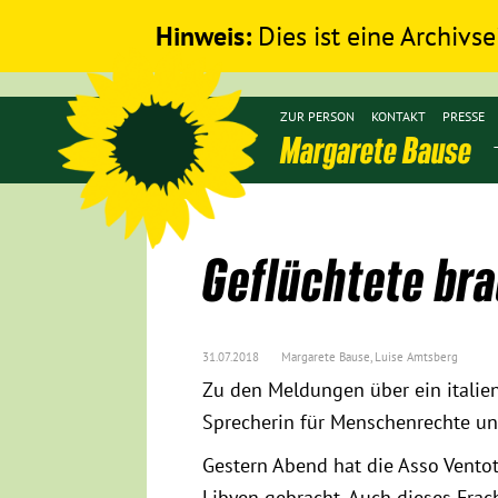
Hinweis:
Dies ist eine Archivse
ZUR PERSON
KONTAKT
PRESSE
Margarete Bause
Geflüchtete br
31.07.2018
Margarete Bause, Luise Amtsberg
Zu den Meldungen über ein italien
Sprecherin für Menschenrechte u
Gestern Abend hat die Asso Ventott
Libyen gebracht. Auch dieses Frach