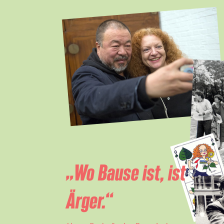
„Wo Bause ist, ist
Ärger.“