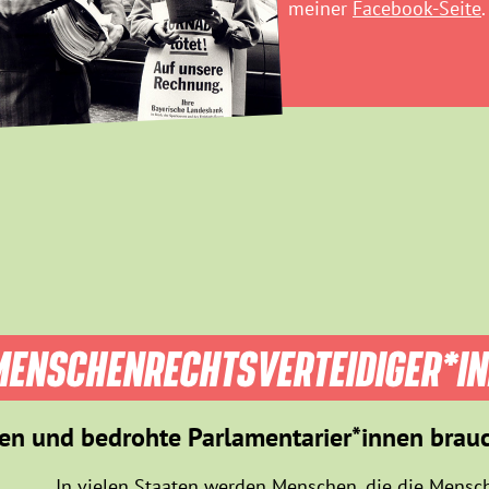
meiner
Facebook-Seite
.
ENSCHEN­RECHTS­VER­TEIDIGER­*I
en und bedrohte Parlamentarier*innen brau
In vielen Staaten werden Menschen, die die Mensch