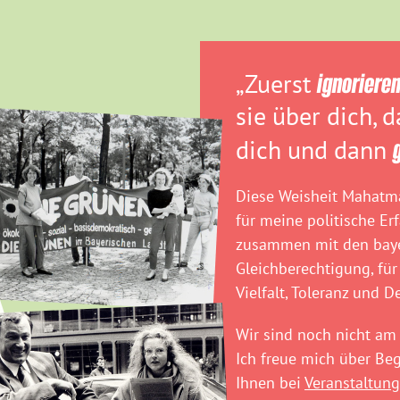
„Zuerst
ignoriere
sie über dich, 
dich und dann
Diese Weisheit Mahatma
für meine politische Er
zusammen mit den baye
Gleichberechtigung, für
Vielfalt, Toleranz und D
Wir sind noch nicht am 
Ich freue mich über B
Ihnen bei
Veranstaltung