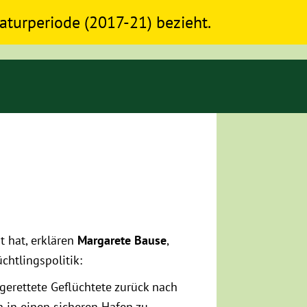
slaturperiode (2017-21) bezieht.
t hat, erklären
Margarete Bause
,
üchtlingspolitik:
 gerettete Geflüchtete zurück nach
en in einen sicheren Hafen zu