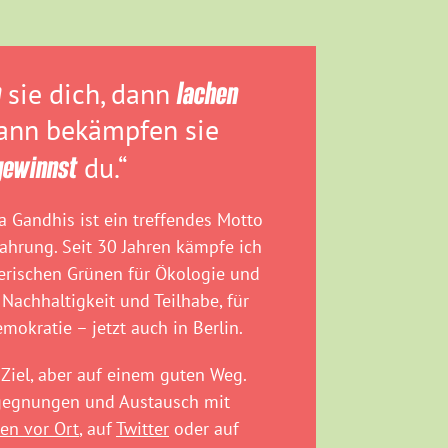
n
sie dich, dann
lachen
dann bekämpfen sie
gewinnst
du.“
 Gandhis ist ein treffendes Motto
fahrung. Seit 30 Jahren kämpfe ich
rischen Grünen für Ökologie und
 Nachhaltigkeit und Teilhabe, für
emokratie – jetzt auch in Berlin.
Ziel, aber auf einem guten Weg.
egegnungen und Austausch mit
en vor Ort
, auf
Twitter
oder auf