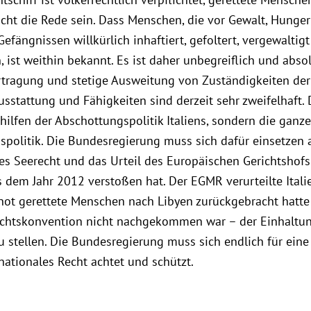
cht die Rede sein. Dass Menschen, die vor Gewalt, Hunge
 Gefängnissen willkürlich inhaftiert, gefoltert, vergewalt
ist weithin bekannt. Es ist daher unbegreiflich und absol
rtragung und stetige Ausweitung von Zuständigkeiten der
usstattung und Fähigkeiten sind derzeit sehr zweifelhaft. 
lfen der Abschottungspolitik Italiens, sondern die ganze 
politik. Die Bundesregierung muss sich dafür einsetzen 
les Seerecht und das Urteil des Europäischen Gerichtshof
s dem Jahr 2012 verstoßen hat. Der EGMR verurteilte Italie
not gerettete Menschen nach Libyen zurückgebracht hatte
chtskonvention nicht nachgekommen war – der Einhaltun
 stellen. Die Bundesregierung muss sich endlich für ein
nationales Recht achtet und schützt.