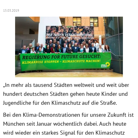
15.03.2019
Obfrau im Ausschuss für Menschenrechte und
humanitäre Hilfe
Mein Abstimmungsverhalten
Ämter, Funktionen und Einkünfte
Besuch in Berlin
„In mehr als tausend Städten weltweit und weit über
Praktikum
hundert deutschen Städten gehen heute Kinder und
Jugendliche für den Klimaschutz auf die Straße.
Patenschaftsprogramm
Bei den Klima-Demonstrationen für unsere Zukunft ist
München seit Januar wöchentlich dabei. Auch heute
Bayern
wird wieder ein starkes Signal für den Klimaschutz