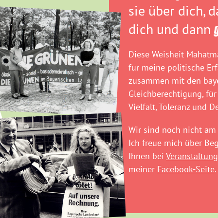
sie über dich, 
dich und dann
Diese Weisheit Mahatma
für meine politische Er
zusammen mit den baye
Gleichberechtigung, für
Vielfalt, Toleranz und D
Wir sind noch nicht am 
Ich freue mich über B
Ihnen bei
Veranstaltung
meiner
Facebook-Seite
.