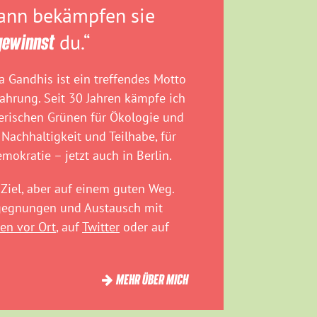
dann bekämpfen sie
gewinnst
du.“
 Gandhis ist ein treffendes Motto
fahrung. Seit 30 Jahren kämpfe ich
rischen Grünen für Ökologie und
 Nachhaltigkeit und Teilhabe, für
emokratie – jetzt auch in Berlin.
Ziel, aber auf einem guten Weg.
egegnungen und Austausch mit
en vor Ort
, auf
Twitter
oder auf
MEHR ÜBER MICH