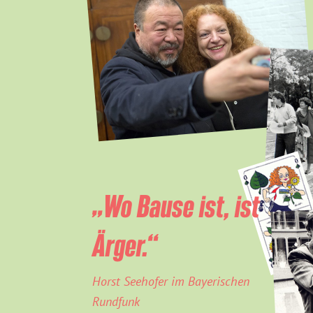
„Wo Bause ist, ist
Ärger.“
Horst Seehofer im Bayerischen
Rundfunk