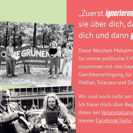
„Zuerst
ignoriere
sie über dich, 
dich und dann
Diese Weisheit Mahatma
für meine politische Er
zusammen mit den baye
Gleichberechtigung, für
Vielfalt, Toleranz und D
Wir sind noch nicht am 
Ich freue mich über B
Ihnen bei
Veranstaltung
meiner
Facebook-Seite
.