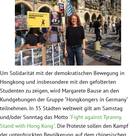
Obfrau im Ausschuss für Menschenrechte und
humanitäre Hilfe
Mein Abstimmungsverhalten
Ämter, Funktionen und Einkünfte
Um Solidarität mit der demokratischen Bewegung in
Besuch in Berlin
Hongkong und insbesondere mit den gefolterten
Studenten zu zeigen, wird Margarete Bause an den
Praktikum
Kundgebungen der Gruppe "Hongkongers in Germany"
teilnehmen. In 35 Städten weltweit gilt am Samstag
Patenschaftsprogramm
und/oder Sonntag das Motto
"Fight against Tyranny,
Bayern
Stand with Hong Kong".
Die Proteste sollen den Kampf
der unterdrückten Bevölkerung auf dem chinesischen