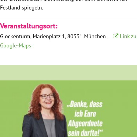
München
Festland spiegeln.
Zur Person
Veranstaltungsort:
Glockenturm
Marienplatz 1
80331 München
Link zu
Kontakt
Google-Maps
Presse
Termine
Twitter
YouTube
Facebook