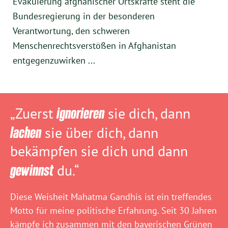
Evakuierung afghanischer Ortskräfte steht die
Bundesregierung in der besonderen
Verantwortung, den schweren
Menschenrechtsverstößen in Afghanistan
entgegenzuwirken ...
„Zuerst
ignorieren
sie dich, dann
lachen
sie über dich, dann
bekämpfen sie dich und dann
gewinnst
du.“
Diese Weisheit Mahatma Gandhis ist ein treffendes
Motto für meine politische Erfahrung. Seit 30 Jahren
kämpfe ich zusammen mit den bayerischen Grünen