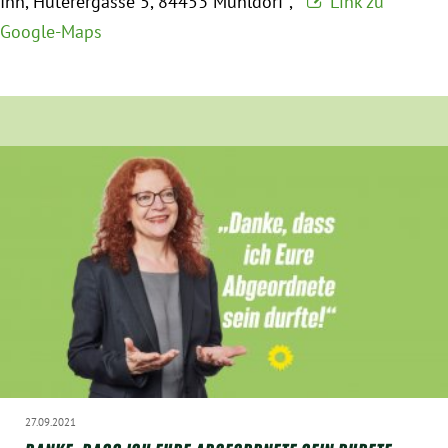
Inn
Huterergasse 5
84453 Mühldorf
Link zu
München
Google-Maps
Zur Person
Kontakt
Presse
Termine
Twitter
YouTube
Facebook
27.09.2021