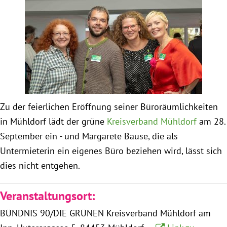
Obfrau im Ausschuss für Menschenrechte und
humanitäre Hilfe
Mein Abstimmungsverhalten
Ämter, Funktionen und Einkünfte
Zu der feierlichen Eröffnung seiner Büroräumlichkeiten
in Mühldorf lädt der grüne
Kreisverband Mühldorf
am 28.
Besuch in Berlin
September ein - und Margarete Bause, die als
Untermieterin ein eigenes Büro beziehen wird, lässt sich
Praktikum
dies nicht entgehen.
Patenschaftsprogramm
Veranstaltungsort:
Bayern
BÜNDNIS 90/DIE GRÜNEN Kreisverband Mühldorf am