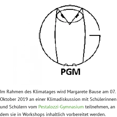
Obfrau im Ausschuss für Menschenrechte und
humanitäre Hilfe
Mein Abstimmungsverhalten
Ämter, Funktionen und Einkünfte
Besuch in Berlin
Praktikum
Im Rahmen des Klimatages wird Margarete Bause am 07.
Patenschaftsprogramm
Oktober 2019 an einer Klimadiskussion mit Schülerinnen
und Schülern vom
Pestalozzi-Gymnasium
teilnehmen, an
Bayern
dem sie in Workshops inhaltlich vorbereitet werden.