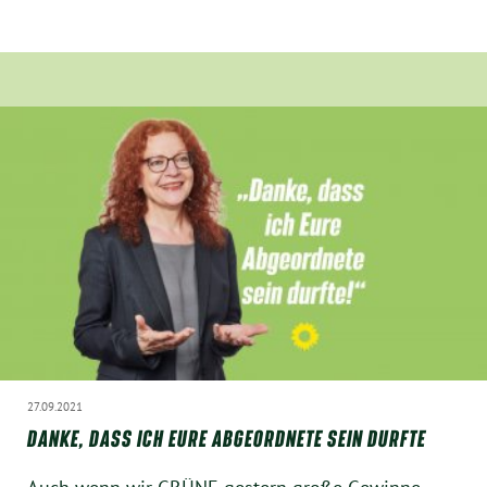
München
Zur Person
Kontakt
Presse
Termine
Twitter
YouTube
27.09.2021
DANKE, DASS ICH EURE ABGEORDNETE SEIN DURFTE
Facebook