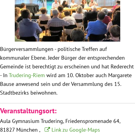
Obfrau im Ausschuss für Menschenrechte und
humanitäre Hilfe
Mein Abstimmungsverhalten
Bürgerversammlungen - politische Treffen auf
Ämter, Funktionen und Einkünfte
kommunaler Ebene. Jeder Bürger der entsprechenden
Gemeinde ist berechtigt zu erscheinen und hat Rederecht
Besuch in Berlin
- In
Trudering-Riem
wird am 10. Oktober auch Margarete
Bause anwesend sein und der Versammlung des 15.
Praktikum
Stadtbezirks beiwohnen.
Patenschaftsprogramm
Veranstaltungsort:
Aula Gymnasium Trudering
Friedenspromenade 64
Bayern
81827 München
Link zu Google-Maps