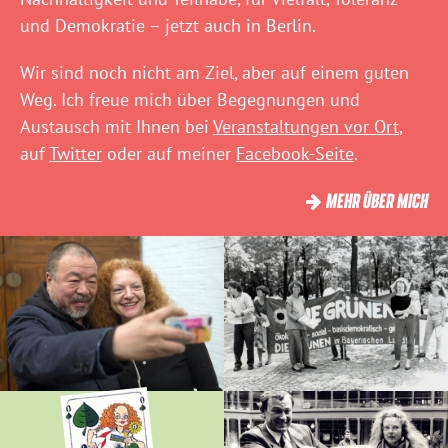
und Demokratie – jetzt auch in Berlin.
Wir sind noch nicht am Ziel, aber auf einem guten
Weg. Ich freue mich über Begegnungen und
Austausch mit Ihnen bei
Veranstaltungen vor Ort
,
auf
Twitter
oder auf meiner
Facebook-Seite
.
MEHR ÜBER MICH