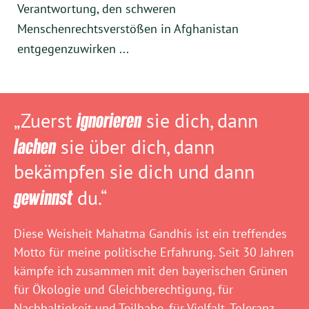
Verantwortung, den schweren
Menschenrechtsverstößen in Afghanistan
entgegenzuwirken ...
„Zuerst
ignorieren
sie dich, dann
lachen
sie über dich, dann
bekämpfen sie dich und dann
gewinnst
du.“
Diese Weisheit Mahatma Gandhis ist ein treffendes
Motto für meine politische Erfahrung. Seit 30 Jahren
kämpfe ich zusammen mit den bayerischen Grünen
für Ökologie und Gleichberechtigung, für
Nachhaltigkeit und Teilhabe, für Vielfalt, Toleranz