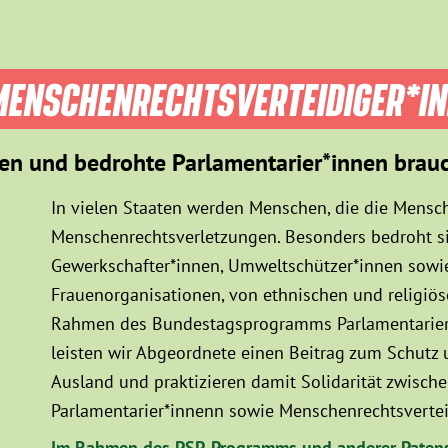
ENSCHEN­RECHTS­VER­TEIDIGER­*I
en und bedrohte Parlamentarier*innen brau
In vielen Staaten werden Menschen, die die Mensch
Menschenrechtsverletzungen. Besonders bedroht sin
Gewerkschafter*innen, Umweltschützer*innen sowie
Frauenorganisationen, von ethnischen und religiö
Rahmen des Bundestagsprogramms Parlamentarier*
leisten wir Abgeordnete einen Beitrag zum Schutz
Ausland und praktizieren damit Solidarität zwisc
Parlamentarier*innenn sowie Menschenrechtsvertei
Im Rahmen des PSP-Programms und anderer Patens