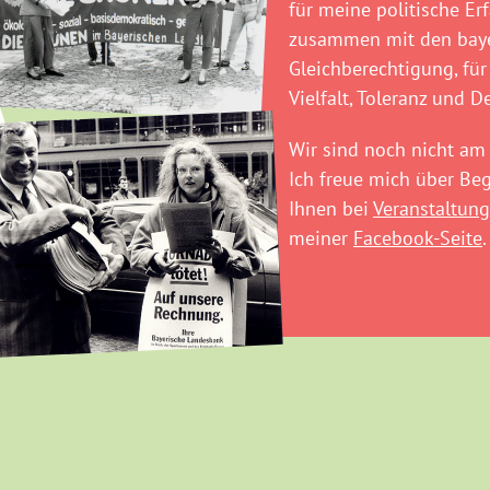
für meine politische Er
zusammen mit den baye
Gleichberechtigung, für
Vielfalt, Toleranz und D
Wir sind noch nicht am 
Ich freue mich über B
Ihnen bei
Veranstaltung
meiner
Facebook-Seite
.