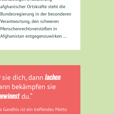
afghanischer Ortskräfte steht die
Bundesregierung in der besonderen
Verantwortung, den schweren
Menschenrechtsverstößen in
Afghanistan entgegenzuwirken ...
n
sie dich, dann
lachen
dann bekämpfen sie
gewinnst
du.“
 Gandhis ist ein treffendes Motto