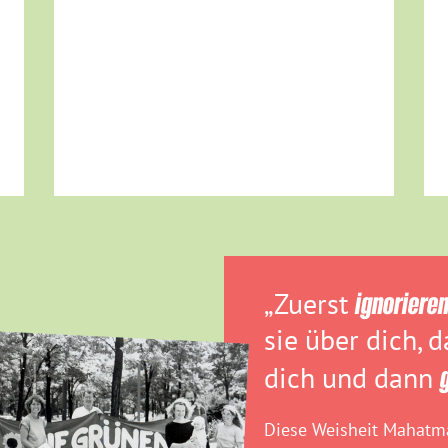
„Zuerst
ignoriere
sie über dich, 
dich und dann
Diese Weisheit Mahatma