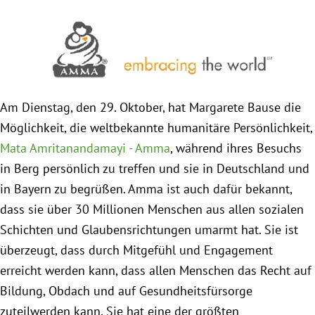
Obfrau im Ausschuss für Menschenrechte und
humanitäre Hilfe
Mein Abstimmungsverhalten
Am Dienstag, den 29. Oktober, hat Margarete Bause die
Möglichkeit, die weltbekannte humanitäre Persönlichkeit,
Ämter, Funktionen und Einkünfte
Mata Amritanandamayi - Amma
, während ihres Besuchs
in Berg persönlich zu treffen und sie in Deutschland und
Besuch in Berlin
in Bayern zu begrüßen. Amma ist auch dafür bekannt,
dass sie über 30 Millionen Menschen aus allen sozialen
Praktikum
Schichten und Glaubensrichtungen umarmt hat. Sie ist
überzeugt, dass durch Mitgefühl und Engagement
Patenschaftsprogramm
erreicht werden kann, dass allen Menschen das Recht auf
Bayern
Bildung, Obdach und auf Gesundheitsfürsorge
zuteilwerden kann. Sie hat eine der größten