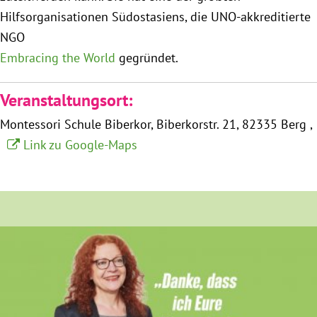
München
Hilfsorganisationen Südostasiens, die UNO-akkreditierte
NGO
Zur Person
Embracing the World
gegründet.
Kontakt
Veranstaltungsort:
Montessori Schule Biberkor
Biberkorstr. 21
82335 Berg
Presse
Link zu Google-Maps
Termine
Twitter
YouTube
Facebook