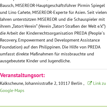
München
Bausch, MISEREOR-Hauptgeschäftsführer Pirmin Spiegel
und Lino Cañete, MISEREOR-Experte für Asien. Seit vielen
Zur Person
Jahren unterstützen MISEREOR und die Schauspieler mit
ihrem „Tatort-Verein“ (Verein „Tatort-Straßen der Welt e.V.“)
Kontakt
die Arbeit der Kinderrechtsorganisation PREDA (People`s
Recovery, Empowerment and Development Assistance
Presse
Foundation) auf den Philippinen. Die Hilfe von PREDA
umfasst direkte Maßnahmen für missbrauchte und
Termine
ausgebeutete Kinder und Jugendliche.
Twitter
Veranstaltungsort:
Kalkscheune
Johannisstraße 2
10117 Berlin
Link zu
YouTube
Google-Maps
Facebook