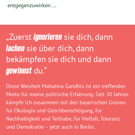
entgegenzuwirken ...
„Zuerst
ignorieren
sie dich, dann
lachen
sie über dich, dann
bekämpfen sie dich und dann
gewinnst
du.“
Diese Weisheit Mahatma Gandhis ist ein treffendes
Motto für meine politische Erfahrung. Seit 30 Jahren
kämpfe ich zusammen mit den bayerischen Grünen
für Ökologie und Gleichberechtigung, für
Nachhaltigkeit und Teilhabe, für Vielfalt, Toleranz
und Demokratie – jetzt auch in Berlin.