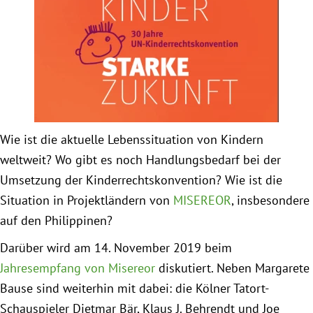
Obfrau im Ausschuss für Menschenrechte und
humanitäre Hilfe
Mein Abstimmungsverhalten
Ämter, Funktionen und Einkünfte
Wie ist die aktuelle Lebenssituation von Kindern
weltweit? Wo gibt es noch Handlungsbedarf bei der
Besuch in Berlin
Umsetzung der Kinderrechtskonvention? Wie ist die
Situation in Projektländern von
MISEREOR
, insbesondere
Praktikum
auf den Philippinen?
Darüber wird am 14. November 2019 beim
Patenschaftsprogramm
Jahresempfang von Misereor
diskutiert. Neben Margarete
Bayern
Bause sind weiterhin mit dabei: die Kölner Tatort-
Schauspieler Dietmar Bär, Klaus J. Behrendt und Joe