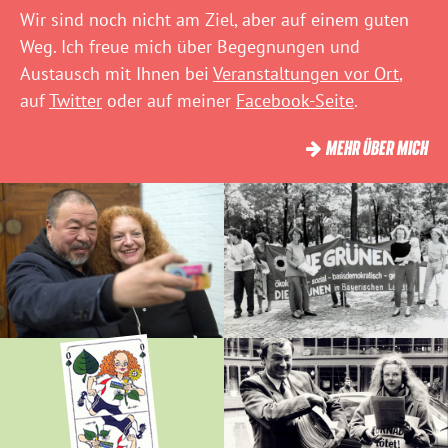
Wir sind noch nicht am Ziel, aber auf einem guten
Weg. Ich freue mich über Begegnungen und
Austausch mit Ihnen bei
Veranstaltungen vor Ort
,
auf
Twitter
oder auf meiner
Facebook-Seite
.
MEHR ÜBER MICH