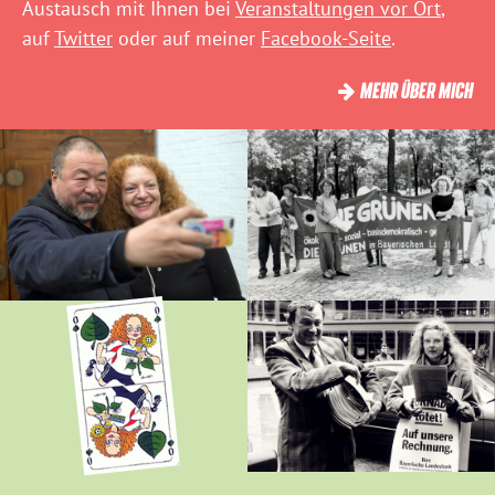
Austausch mit Ihnen bei
Veranstaltungen vor Ort
,
auf
Twitter
oder auf meiner
Facebook-Seite
.
MEHR ÜBER MICH