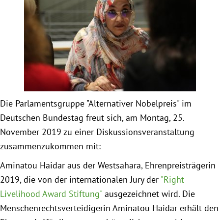
Obfrau im Ausschuss für Menschenrechte und
humanitäre Hilfe
Mein Abstimmungsverhalten
Ämter, Funktionen und Einkünfte
Die Parlamentsgruppe "Alternativer Nobelpreis" im
Deutschen Bundestag freut sich, am Montag, 25.
Besuch in Berlin
November 2019 zu einer Diskussionsveranstaltung
zusammenzukommen mit:
Praktikum
Aminatou Haidar aus der Westsahara, Ehrenpreisträgerin
Patenschaftsprogramm
2019, die von der internationalen Jury der
"Right
Livelihood Award Stiftung"
ausgezeichnet wird. Die
Bayern
Menschenrechtsverteidigerin Aminatou Haidar erhält den