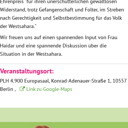
Ehrenpreis "für ihren unerschütterlichen gewaltlosen
München
Widerstand, trotz Gefangenschaft und Folter, im Streben
nach Gerechtigkeit und Selbstbestimmung für das Volk
Zur Person
der Westsahara."
Kontakt
Wir freuen uns auf einen spannenden Input von Frau
Haidar und eine spannende Diskussion über die
Presse
Situation in der Westsahara.
Termine
Veranstaltungsort:
PLH 4.900 Europasaal
Konrad-Adenauer-Straße 1
10557
Twitter
Berlin
Link zu Google-Maps
YouTube
Facebook