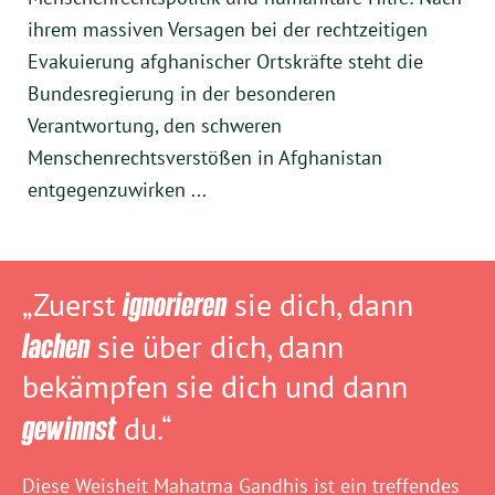
ihrem massiven Versagen bei der rechtzeitigen
Evakuierung afghanischer Ortskräfte steht die
Bundesregierung in der besonderen
Verantwortung, den schweren
Menschenrechtsverstößen in Afghanistan
entgegenzuwirken ...
„Zuerst
ignorieren
sie dich, dann
lachen
sie über dich, dann
bekämpfen sie dich und dann
gewinnst
du.“
Diese Weisheit Mahatma Gandhis ist ein treffendes