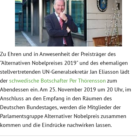
Obfrau im Ausschuss für Menschenrechte und
humanitäre Hilfe
Mein Abstimmungsverhalten
Zu Ehren und in Anwesenheit der Preisträger des
Ämter, Funktionen und Einkünfte
"Alternativen Nobelpreises 2019" und des ehemaligen
stellvertretenden UN-Generalsekretär Jan Eliasson lädt
Besuch in Berlin
der
schwedische Botschafter Per Thörensson
zum
Abendessen ein. Am 25. November 2019 um 20 Uhr, im
Praktikum
Anschluss an den Empfang in den Räumen des
Deutschen Bundestages, werden die Mitglieder der
Patenschaftsprogramm
Parlamentsgruppe Alternativer Nobelpreis zusammen
kommen und die Eindrücke nachwirken lassen.
Bayern