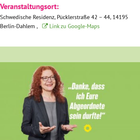
Veranstaltungsort:
München
Schwedische Residenz
Pücklerstraße 42 – 44
14195
Zur Person
Berlin-Dahlem
Link zu Google-Maps
Kontakt
Presse
Termine
Twitter
YouTube
Facebook