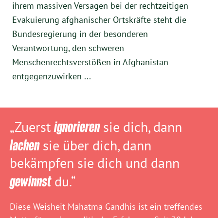
ihrem massiven Versagen bei der rechtzeitigen
Evakuierung afghanischer Ortskräfte steht die
Bundesregierung in der besonderen
Verantwortung, den schweren
Menschenrechtsverstößen in Afghanistan
entgegenzuwirken ...
„Zuerst
ignorieren
sie dich, dann
lachen
sie über dich, dann
bekämpfen sie dich und dann
gewinnst
du.“
Diese Weisheit Mahatma Gandhis ist ein treffendes