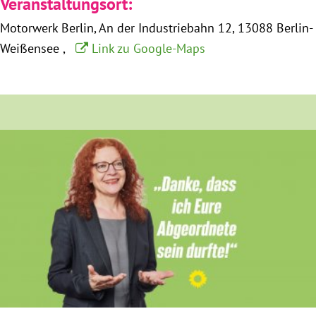
Veranstaltungsort:
München
Motorwerk Berlin
An der Industriebahn 12
13088 Berlin-
Weißensee
Link zu Google-Maps
Zur Person
Kontakt
Presse
Termine
Twitter
YouTube
Facebook