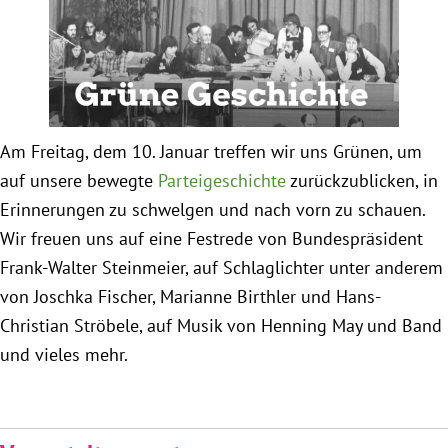
Obfrau im Ausschuss für Menschenrechte und
humanitäre Hilfe
Mein Abstimmungsverhalten
Am Freitag, dem 10. Januar treffen wir uns Grünen, um
auf unsere bewegte
Parteigeschichte
zurückzublicken, in
Ämter, Funktionen und Einkünfte
Erinnerungen zu schwelgen und nach vorn zu schauen.
Wir freuen uns auf eine Festrede von Bundespräsident
Besuch in Berlin
Frank-Walter Steinmeier, auf Schlaglichter unter anderem
von Joschka Fischer, Marianne Birthler und Hans-
Praktikum
Christian Ströbele, auf Musik von Henning May und Band
und vieles mehr.
Patenschaftsprogramm
Bayern