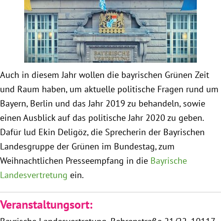
Obfrau im Ausschuss für Menschenrechte und
humanitäre Hilfe
Mein Abstimmungsverhalten
Auch in diesem Jahr wollen die bayrischen Grünen Zeit
und Raum haben, um aktuelle politische Fragen rund um
Ämter, Funktionen und Einkünfte
Bayern, Berlin und das Jahr 2019 zu behandeln, sowie
einen Ausblick auf das politische Jahr 2020 zu geben.
Besuch in Berlin
Dafür lud Ekin Deligöz, die Sprecherin der Bayrischen
Landesgruppe der Grünen im Bundestag, zum
Praktikum
Weihnachtlichen Presseempfang in die
Bayrische
Landesvertretung
ein.
Patenschaftsprogramm
Veranstaltungsort:
Bayern