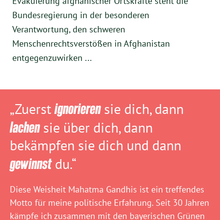
Evakuierung afghanischer Ortskräfte steht die
Bundesregierung in der besonderen
Verantwortung, den schweren
Menschenrechtsverstößen in Afghanistan
entgegenzuwirken ...
„Zuerst
ignorieren
sie dich, dann
lachen
sie über dich, dann
bekämpfen sie dich und dann
gewinnst
du.“
Diese Weisheit Mahatma Gandhis ist ein treffendes
Motto für meine politische Erfahrung. Seit 30 Jahren
kämpfe ich zusammen mit den bayerischen Grünen