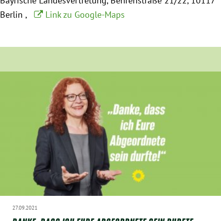
Bayrische Landesvertretung
Behrenstraße 21/22
10117
München
Berlin
Link zu Google-Maps
Zur Person
Kontakt
Presse
Termine
Twitter
YouTube
Facebook
27.09.2021