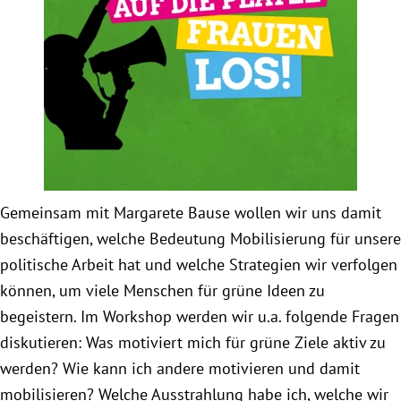
Obfrau im Ausschuss für Menschenrechte und
humanitäre Hilfe
Mein Abstimmungsverhalten
Ämter, Funktionen und Einkünfte
Gemeinsam mit Margarete Bause wollen wir uns damit
Besuch in Berlin
beschäftigen, welche Bedeutung Mobilisierung für unsere
politische Arbeit hat und welche Strategien wir verfolgen
Praktikum
können, um viele Menschen für grüne Ideen zu
begeistern. Im Workshop werden wir u.a. folgende Fragen
Patenschaftsprogramm
diskutieren: Was motiviert mich für grüne Ziele aktiv zu
Bayern
werden? Wie kann ich andere motivieren und damit
mobilisieren? Welche Ausstrahlung habe ich, welche wir