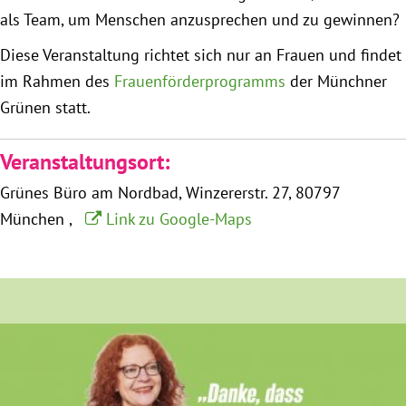
München
als Team, um Menschen anzusprechen und zu gewinnen?
Diese Veranstaltung richtet sich nur an Frauen und findet
Zur Person
im Rahmen des
Frauenförderprogramms
der Münchner
Grünen statt.
Kontakt
Veranstaltungsort:
Presse
Grünes Büro am Nordbad
Winzererstr. 27
80797
Termine
München
Link zu Google-Maps
Twitter
YouTube
Facebook