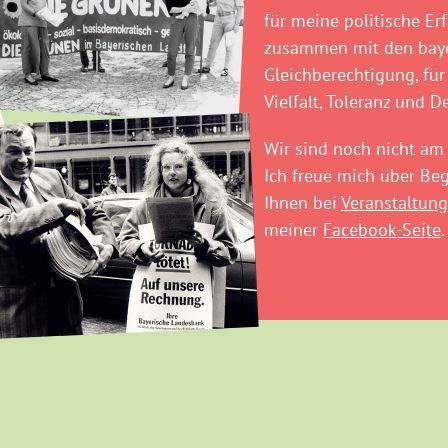
für meine politische Er
zusammen mit den baye
Gleichberechtigung, für
Vielfalt, Toleranz und D
Wir sind noch nicht am 
Ich freue mich über B
Ihnen bei
Veranstaltung
meiner
Facebook-Seite
.