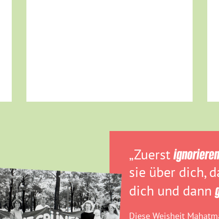
„Zuerst
ignoriere
sie über dich, 
dich und dann
Diese Weisheit Mahatma