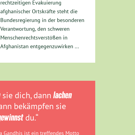
rechtzeitigen Evakuierung
afghanischer Ortskräfte steht die
Bundesregierung in der besonderen
Verantwortung, den schweren
Menschenrechtsverstößen in
Afghanistan entgegenzuwirken ...
n
sie dich, dann
lachen
dann bekämpfen sie
gewinnst
du.“
 Gandhis ist ein treffendes Motto