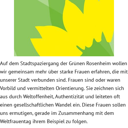
Obfrau im Ausschuss für Menschenrechte und
humanitäre Hilfe
Mein Abstimmungsverhalten
Ämter, Funktionen und Einkünfte
Auf dem Stadtspaziergang der Grünen Rosenheim wollen
Besuch in Berlin
wir gemeinsam mehr über starke Frauen erfahren, die mit
unserer Stadt verbunden sind. Frauen sind oder waren
Praktikum
Vorbild und vermittelten Orientierung. Sie zeichnen sich
aus durch Weltoffenheit, Authentizität und leiteten oft
Patenschaftsprogramm
einen gesellschaftlichen Wandel ein. Diese Frauen sollen
uns ermutigen, gerade im Zusammenhang mit dem
Bayern
Weltfrauentag ihrem Beispiel zu folgen.