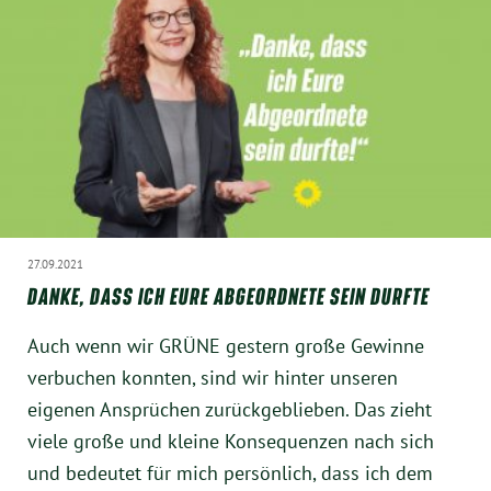
München
Zur Person
Kontakt
Presse
Termine
27.09.2021
DANKE, DASS ICH EURE ABGEORDNETE SEIN DURFTE
Twitter
Auch wenn wir GRÜNE gestern große Gewinne
verbuchen konnten, sind wir hinter unseren
YouTube
eigenen Ansprüchen zurückgeblieben. Das zieht
viele große und kleine Konsequenzen nach sich
Facebook
und bedeutet für mich persönlich, dass ich dem