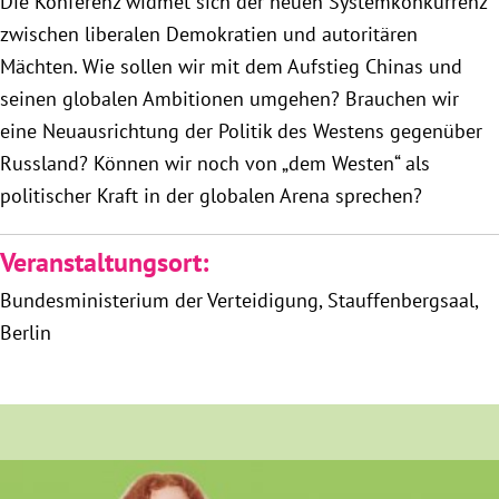
Die Konferenz widmet sich der neuen Systemkonkurrenz
zwischen liberalen Demokratien und autoritären
Obfrau im Ausschuss für Menschenrechte und
Mächten. Wie sollen wir mit dem Aufstieg Chinas und
humanitäre Hilfe
seinen globalen Ambitionen umgehen? Brauchen wir
eine Neuausrichtung der Politik des Westens gegenüber
Mein Abstimmungsverhalten
Russland? Können wir noch von „dem Westen“ als
politischer Kraft in der globalen Arena sprechen?
Ämter, Funktionen und Einkünfte
Veranstaltungsort:
Besuch in Berlin
Bundesministerium der Verteidigung, Stauffenbergsaal
Berlin
Praktikum
Patenschaftsprogramm
Bayern