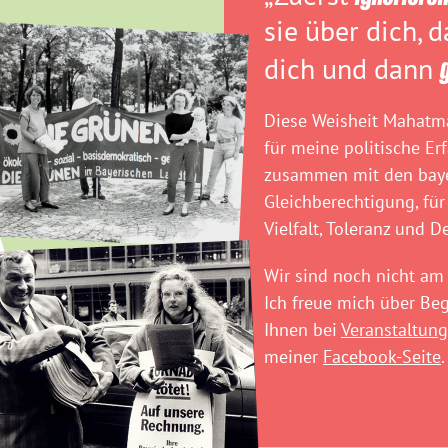
sie über dich, 
dich und dann
Diese Weisheit Mahatma
für meine politische Er
zusammen mit den baye
Gleichberechtigung, für
Vielfalt, Toleranz und D
Wir sind noch nicht am 
Ich freue mich über B
Ihnen bei
Veranstaltung
meiner
Facebook-Seite
.