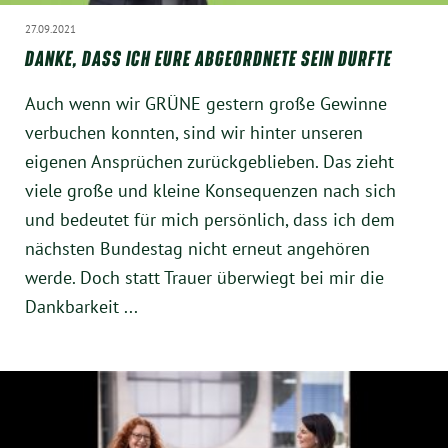
München
27.09.2021
DANKE, DASS ICH EURE ABGEORDNETE SEIN DURFTE
Zur Person
Auch wenn wir GRÜNE gestern große Gewinne
Kontakt
verbuchen konnten, sind wir hinter unseren
eigenen Ansprüchen zurückgeblieben. Das zieht
Presse
viele große und kleine Konsequenzen nach sich
und bedeutet für mich persönlich, dass ich dem
Termine
nächsten Bundestag nicht erneut angehören
werde. Doch statt Trauer überwiegt bei mir die
Twitter
Dankbarkeit ...
YouTube
Facebook