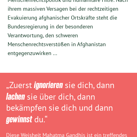
ihrem massiven Versagen bei der rechtzeitigen
Evakuierung afghanischer Ortskräfte steht die
Bundesregierung in der besonderen
Verantwortung, den schweren
Menschenrechtsverstößen in Afghanistan
entgegenzuwirken ...
„Zuerst
ignorieren
sie dich, dann
lachen
sie über dich, dann
bekämpfen sie dich und dann
gewinnst
du.“
Diese Weisheit Mahatma Gandhis ist ein treffendes