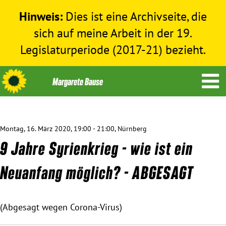
Hinweis:
Dies ist eine Archivseite, die
sich auf meine Arbeit in der 19.
Legislaturperiode (2017-21) bezieht.
Montag, 16. März 2020, 19:00 - 21:00, Nürnberg
Themen
9 Jahre Syrienkrieg - wie ist ein
Menschenrechte
Neuanfang möglich? - ABGESAGT
Humanitäre Hilfe
(Abgesagt wegen Corona-Virus)
Bundestag 2017-2021