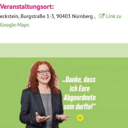
Veranstaltungsort:
Obfrau im Ausschuss für Menschenrechte und
eckstein
Burgstraße 1-3
90403 Nürnberg
Link zu
humanitäre Hilfe
Google-Maps
Mein Abstimmungsverhalten
Ämter, Funktionen und Einkünfte
Besuch in Berlin
Praktikum
Patenschaftsprogramm
Bayern