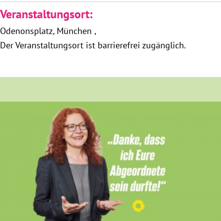
München
Veranstaltungsort:
Odenonsplatz
München
Zur Person
Der Veranstaltungsort ist barrierefrei zugänglich.
Kontakt
Presse
Termine
Twitter
YouTube
Facebook