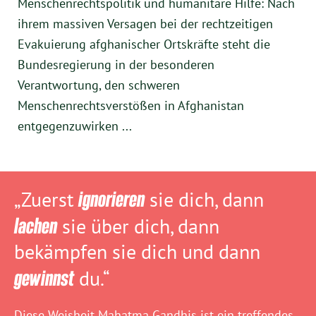
Menschenrechtspolitik und humanitäre Hilfe: Nach
ihrem massiven Versagen bei der rechtzeitigen
Evakuierung afghanischer Ortskräfte steht die
Bundesregierung in der besonderen
Verantwortung, den schweren
Menschenrechtsverstößen in Afghanistan
entgegenzuwirken ...
„Zuerst
ignorieren
sie dich, dann
lachen
sie über dich, dann
bekämpfen sie dich und dann
gewinnst
du.“
Diese Weisheit Mahatma Gandhis ist ein treffendes