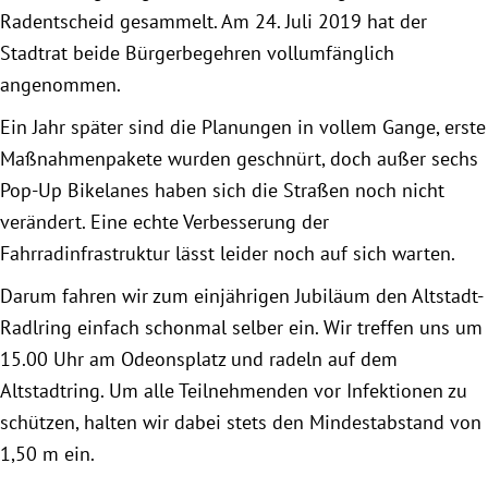
Radentscheid gesammelt. Am 24. Juli 2019 hat der
Stadtrat beide Bürgerbegehren vollumfänglich
Obfrau im Ausschuss für Menschenrechte und
angenommen.
humanitäre Hilfe
Ein Jahr später sind die Planungen in vollem Gange, erste
Mein Abstimmungsverhalten
Maßnahmenpakete wurden geschnürt, doch außer sechs
Pop-Up Bikelanes haben sich die Straßen noch nicht
Ämter, Funktionen und Einkünfte
verändert. Eine echte Verbesserung der
Fahrradinfrastruktur lässt leider noch auf sich warten.
Besuch in Berlin
Darum fahren wir zum einjährigen Jubiläum den Altstadt-
Radlring einfach schonmal selber ein. Wir treffen uns um
Praktikum
15.00 Uhr am Odeonsplatz und radeln auf dem
Patenschaftsprogramm
Altstadtring. Um alle Teilnehmenden vor Infektionen zu
schützen, halten wir dabei stets den Mindestabstand von
Bayern
1,50 m ein.