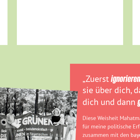
„Zuerst
ignoriere
sie über dich, 
dich und dann
Diese Weisheit Mahatma
für meine politische Er
zusammen mit den baye