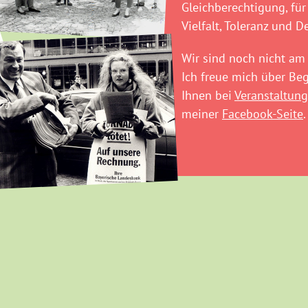
Gleichberechtigung, für
Vielfalt, Toleranz und D
Wir sind noch nicht am 
Ich freue mich über B
Ihnen bei
Veranstaltung
meiner
Facebook-Seite
.