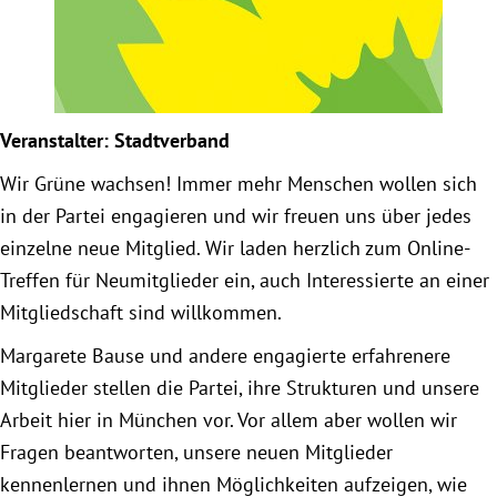
Obfrau im Ausschuss für Menschenrechte und
humanitäre Hilfe
Veranstalter: Stadtverband
Mein Abstimmungsverhalten
Wir Grüne wachsen! Immer mehr Menschen wollen sich
Ämter, Funktionen und Einkünfte
in der Partei en­gagieren und wir freuen uns über jedes
einzelne neue Mitglied. Wir laden herzlich zum Online-
Besuch in Berlin
Treffen für Neumitglieder ein, auch Interessierte an einer
Mitgliedschaft sind willkommen.
Praktikum
Margarete Bause und andere engagierte erfahrenere
Mitglieder stellen die Partei, ihre Strukturen und unsere
Patenschaftsprogramm
Arbeit hier in München vor. Vor allem aber wollen wir
Fragen beantworten, unsere neuen Mitglieder
Bayern
kennenlernen und ihnen Möglich­keiten aufzeigen, wie