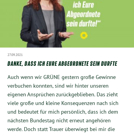
München
Zur Person
Kontakt
Presse
27.09.2021
DANKE, DASS ICH EURE ABGEORDNETE SEIN DURFTE
Termine
Auch wenn wir GRÜNE gestern große Gewinne
verbuchen konnten, sind wir hinter unseren
Twitter
eigenen Ansprüchen zurückgeblieben. Das zieht
viele große und kleine Konsequenzen nach sich
YouTube
und bedeutet für mich persönlich, dass ich dem
nächsten Bundestag nicht erneut angehören
Facebook
werde. Doch statt Trauer überwiegt bei mir die