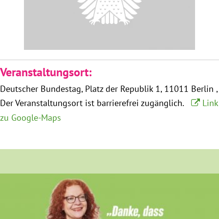
Obfrau im Ausschuss für Menschenrechte und
humanitäre Hilfe
Mein Abstimmungsverhalten
Veranstaltungsort:
Deutscher Bundestag
Platz der Republik 1
11011 Berlin
Ämter, Funktionen und Einkünfte
Der Veranstaltungsort ist barrierefrei zugänglich.
Link
zu Google-Maps
Besuch in Berlin
Praktikum
Patenschaftsprogramm
Bayern