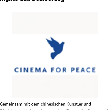
Obfrau im Ausschuss für Menschenrechte und
humanitäre Hilfe
Mein Abstimmungsverhalten
Ämter, Funktionen und Einkünfte
Besuch in Berlin
Praktikum
Patenschaftsprogramm
Bayern
Gemeinsam mit dem chinesischen Künstler und