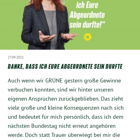
München
Zur Person
Kontakt
Presse
27.09.2021
DANKE, DASS ICH EURE ABGEORDNETE SEIN DURFTE
Termine
Auch wenn wir GRÜNE gestern große Gewinne
verbuchen konnten, sind wir hinter unseren
Twitter
eigenen Ansprüchen zurückgeblieben. Das zieht
viele große und kleine Konsequenzen nach sich
YouTube
und bedeutet für mich persönlich, dass ich dem
nächsten Bundestag nicht erneut angehören
Facebook
werde. Doch statt Trauer überwiegt bei mir die