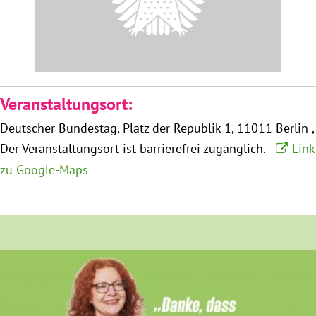
Obfrau im Ausschuss für Menschenrechte und
humanitäre Hilfe
Mein Abstimmungsverhalten
Veranstaltungsort:
Deutscher Bundestag
Platz der Republik 1
11011 Berlin
Ämter, Funktionen und Einkünfte
Der Veranstaltungsort ist barrierefrei zugänglich.
Link
zu Google-Maps
Besuch in Berlin
Praktikum
Patenschaftsprogramm
Bayern