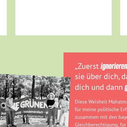
„Zuerst
ignoriere
sie über dich, 
dich und dann
Diese Weisheit Mahatma
für meine politische Er
zusammen mit den baye
Gleichberechtigung, für