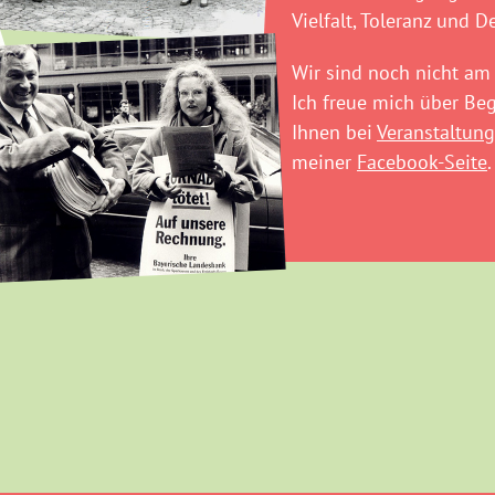
Vielfalt, Toleranz und D
Wir sind noch nicht am 
Ich freue mich über B
Ihnen bei
Veranstaltung
meiner
Facebook-Seite
.