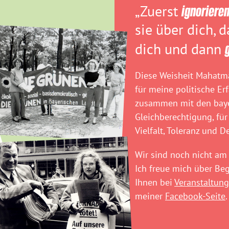
„Zuerst
ignoriere
sie über dich, 
dich und dann
Diese Weisheit Mahatma
für meine politische Er
zusammen mit den baye
Gleichberechtigung, für
Vielfalt, Toleranz und D
Wir sind noch nicht am 
Ich freue mich über B
Ihnen bei
Veranstaltung
meiner
Facebook-Seite
.