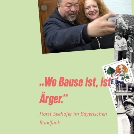
„Wo Bause ist, ist
Ärger.“
Horst Seehofer im Bayerischen
Rundfunk