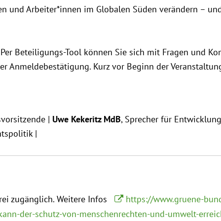
en und Arbeiter*innen im Globalen Süden verändern – und
. Per Beteiligungs-Tool können Sie sich mit Fragen und K
rer Anmeldebestätigung. Kurz vor Beginn der Veranstaltun
nsvorsitzende |
Uwe Kekeritz MdB
, Sprecher für Entwicklung
spolitik |
frei zugänglich.
Weitere Infos
https://www.gruene-bund
ie-kann-der-schutz-von-menschenrechten-und-umwelt-errei