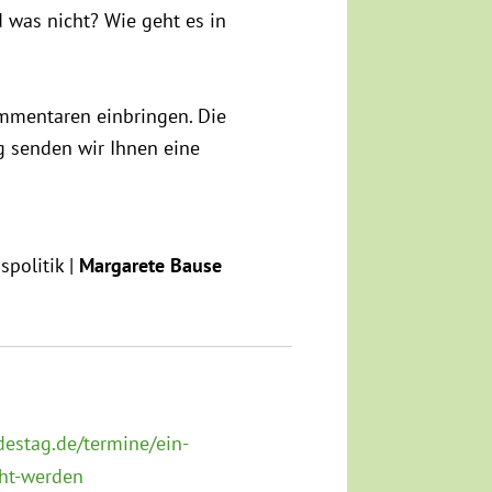
 was nicht? Wie geht es in
ommentaren einbringen. Die
g senden wir Ihnen eine
spolitik |
Margarete Bause
estag.de/termine/ein-
cht-werden