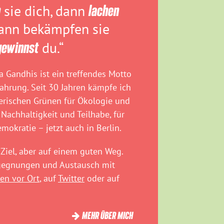
n
sie dich, dann
lachen
dann bekämpfen sie
gewinnst
du.“
 Gandhis ist ein treffendes Motto
fahrung. Seit 30 Jahren kämpfe ich
rischen Grünen für Ökologie und
 Nachhaltigkeit und Teilhabe, für
emokratie – jetzt auch in Berlin.
Ziel, aber auf einem guten Weg.
egegnungen und Austausch mit
en vor Ort
, auf
Twitter
oder auf
MEHR ÜBER MICH