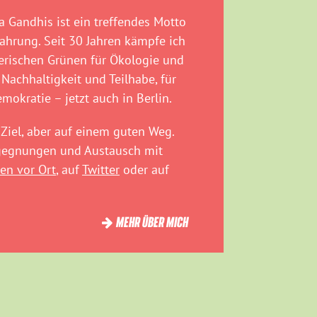
 Gandhis ist ein treffendes Motto
fahrung. Seit 30 Jahren kämpfe ich
rischen Grünen für Ökologie und
 Nachhaltigkeit und Teilhabe, für
emokratie – jetzt auch in Berlin.
Ziel, aber auf einem guten Weg.
egegnungen und Austausch mit
en vor Ort
, auf
Twitter
oder auf
MEHR ÜBER MICH