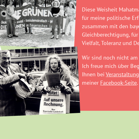
Diese Weisheit Mahatma
für meine politische Er
zusammen mit den baye
Gleichberechtigung, für
Vielfalt, Toleranz und D
Wir sind noch nicht am 
Ich freue mich über B
Ihnen bei
Veranstaltung
meiner
Facebook-Seite
.