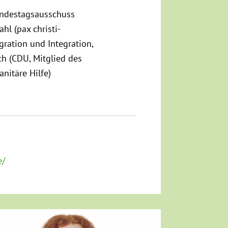
undestagsausschuss
hl (pax christi-
gration und Integration,
ch (CDU, Mitglied des
itäre Hilfe)
e/