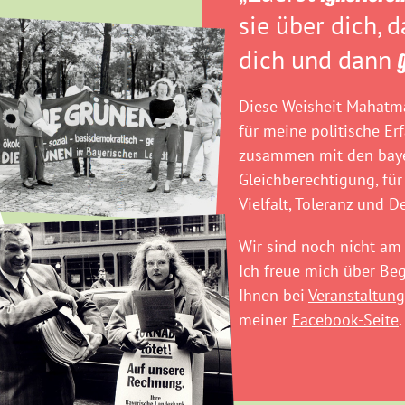
sie über dich, 
dich und dann
Diese Weisheit Mahatma
für meine politische Er
zusammen mit den baye
Gleichberechtigung, für
Vielfalt, Toleranz und D
Wir sind noch nicht am 
Ich freue mich über B
Ihnen bei
Veranstaltung
meiner
Facebook-Seite
.