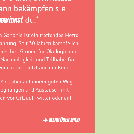
dann bekämpfen sie
gewinnst
du.“
 Gandhis ist ein treffendes Motto
fahrung. Seit 30 Jahren kämpfe ich
rischen Grünen für Ökologie und
 Nachhaltigkeit und Teilhabe, für
emokratie – jetzt auch in Berlin.
Ziel, aber auf einem guten Weg.
egegnungen und Austausch mit
en vor Ort
, auf
Twitter
oder auf
MEHR ÜBER MICH