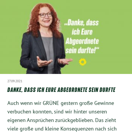
München
Zur Person
Kontakt
Presse
Termine
27.09.2021
Twitter
DANKE, DASS ICH EURE ABGEORDNETE SEIN DURFTE
Auch wenn wir GRÜNE gestern große Gewinne
YouTube
verbuchen konnten, sind wir hinter unseren
Facebook
eigenen Ansprüchen zurückgeblieben. Das zieht
viele große und kleine Konsequenzen nach sich