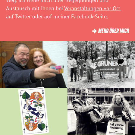
Weg. Ich freue mich über Begegnungen und
Austausch mit Ihnen bei
Veranstaltungen vor Ort
,
auf
Twitter
oder auf meiner
Facebook-Seite
.
MEHR ÜBER MICH