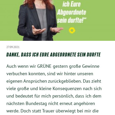
München
Zur Person
Kontakt
Presse
27.09.2021
DANKE, DASS ICH EURE ABGEORDNETE SEIN DURFTE
Termine
Auch wenn wir GRÜNE gestern große Gewinne
verbuchen konnten, sind wir hinter unseren
Twitter
eigenen Ansprüchen zurückgeblieben. Das zieht
viele große und kleine Konsequenzen nach sich
YouTube
und bedeutet für mich persönlich, dass ich dem
nächsten Bundestag nicht erneut angehören
Facebook
werde. Doch statt Trauer überwiegt bei mir die