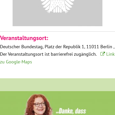
Obfrau im Ausschuss für Menschenrechte und
humanitäre Hilfe
Mein Abstimmungsverhalten
Veranstaltungsort:
Deutscher Bundestag
Platz der Republik 1
11011 Berlin
Ämter, Funktionen und Einkünfte
Der Veranstaltungsort ist barrierefrei zugänglich.
Link
zu Google-Maps
Besuch in Berlin
Praktikum
Patenschaftsprogramm
Bayern