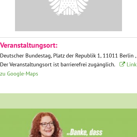
Obfrau im Ausschuss für Menschenrechte und
humanitäre Hilfe
Mein Abstimmungsverhalten
Veranstaltungsort:
Deutscher Bundestag
Platz der Republik 1
11011 Berlin
Ämter, Funktionen und Einkünfte
Der Veranstaltungsort ist barrierefrei zugänglich.
Link
zu Google-Maps
Besuch in Berlin
Praktikum
Patenschaftsprogramm
Bayern