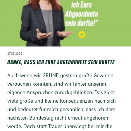
München
Zur Person
Kontakt
Presse
27.09.2021
DANKE, DASS ICH EURE ABGEORDNETE SEIN DURFTE
Termine
Auch wenn wir GRÜNE gestern große Gewinne
verbuchen konnten, sind wir hinter unseren
Twitter
eigenen Ansprüchen zurückgeblieben. Das zieht
viele große und kleine Konsequenzen nach sich
YouTube
und bedeutet für mich persönlich, dass ich dem
nächsten Bundestag nicht erneut angehören
Facebook
werde. Doch statt Trauer überwiegt bei mir die