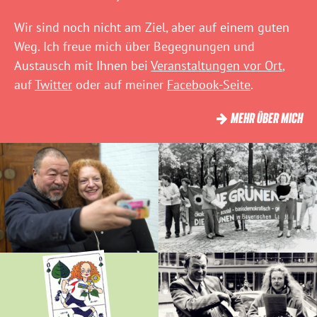
Wir sind noch nicht am Ziel, aber auf einem guten
Weg. Ich freue mich über Begegnungen und
Austausch mit Ihnen bei
Veranstaltungen vor Ort
,
auf
Twitter
oder auf meiner
Facebook-Seite
.
MEHR ÜBER MICH