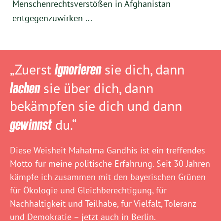
Menschenrechtsverstößen in Afghanistan
entgegenzuwirken ...
„Zuerst
ignorieren
sie dich, dann
lachen
sie über dich, dann
bekämpfen sie dich und dann
gewinnst
du.“
Diese Weisheit Mahatma Gandhis ist ein treffendes
Motto für meine politische Erfahrung. Seit 30 Jahren
kämpfe ich zusammen mit den bayerischen Grünen
für Ökologie und Gleichberechtigung, für
Nachhaltigkeit und Teilhabe, für Vielfalt, Toleranz
und Demokratie – jetzt auch in Berlin.