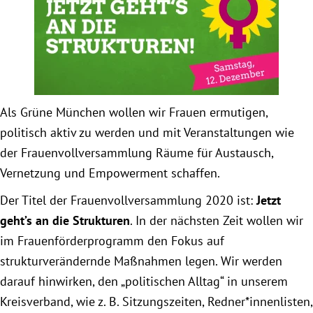
Obfrau im Ausschuss für Menschenrechte und
humanitäre Hilfe
Mein Abstimmungsverhalten
Als Grüne München wollen wir Frauen ermutigen,
politisch aktiv zu werden und mit Veranstaltungen wie
Ämter, Funktionen und Einkünfte
der Frauenvollversammlung Räume für Austausch,
Besuch in Berlin
Vernetzung und Empowerment schaffen.
Der Titel der Frauenvollversammlung 2020 ist:
Jetzt
Praktikum
geht’s an die Strukturen
. In der nächsten Zeit wollen wir
im Frauenförderprogramm den Fokus auf
Patenschaftsprogramm
strukturverändernde Maßnahmen legen. Wir werden
darauf hinwirken, den „politischen Alltag“ in unserem
Bayern
Kreisverband, wie z. B. Sitzungszeiten, Redner*innenlisten,