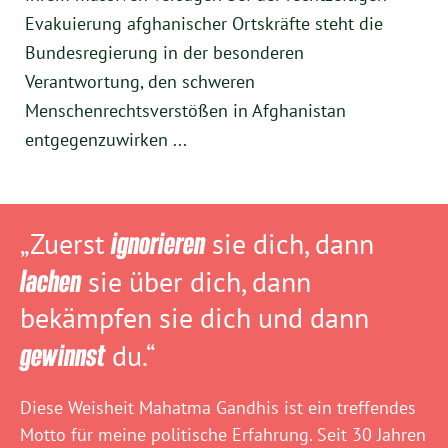
Evakuierung afghanischer Ortskräfte steht die
Bundesregierung in der besonderen
Verantwortung, den schweren
Menschenrechtsverstößen in Afghanistan
entgegenzuwirken ...
„Zuerst
ignorieren
sie dich, dann
lachen
sie über dich, dann
bekämpfen sie dich und dann
gewinnst
du.“
Diese Weisheit Mahatma Gandhis ist ein treffendes
Motto für meine politische Erfahrung. Seit 30 Jahren