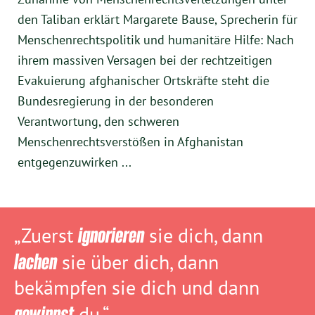
den Taliban erklärt Margarete Bause, Sprecherin für
Menschenrechtspolitik und humanitäre Hilfe: Nach
ihrem massiven Versagen bei der rechtzeitigen
Evakuierung afghanischer Ortskräfte steht die
Bundesregierung in der besonderen
Verantwortung, den schweren
Menschenrechtsverstößen in Afghanistan
entgegenzuwirken ...
„Zuerst
ignorieren
sie dich, dann
lachen
sie über dich, dann
bekämpfen sie dich und dann
gewinnst
du.“