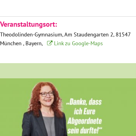
München
Zur Person
Veranstaltungsort:
Theodolinden-Gymnasium
Am Staudengarten 2
81547
Kontakt
München
Bayern
Link zu Google-Maps
Presse
Termine
Twitter
YouTube
Facebook