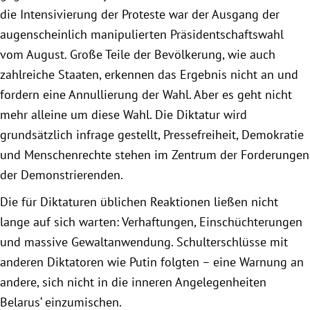
die Intensivierung der Proteste war der Ausgang der
augenscheinlich manipulierten Präsidentschaftswahl
Obfrau im Ausschuss für Menschenrechte und
vom August. Große Teile der Bevölkerung, wie auch
humanitäre Hilfe
zahlreiche Staaten, erkennen das Ergebnis nicht an und
Mein Abstimmungsverhalten
fordern eine Annullierung der Wahl. Aber es geht nicht
mehr alleine um diese Wahl. Die Diktatur wird
Ämter, Funktionen und Einkünfte
grundsätzlich infrage gestellt, Pressefreiheit, Demokratie
und Menschenrechte stehen im Zentrum der Forderungen
Besuch in Berlin
der Demonstrierenden.
Die für Diktaturen üblichen Reaktionen ließen nicht
Praktikum
lange auf sich warten: Verhaftungen, Einschüchterungen
und massive Gewaltanwendung. Schulterschlüsse mit
Patenschaftsprogramm
anderen Diktatoren wie Putin folgten – eine Warnung an
andere, sich nicht in die inneren Angelegenheiten
Bayern
Belarus‘ einzumischen.