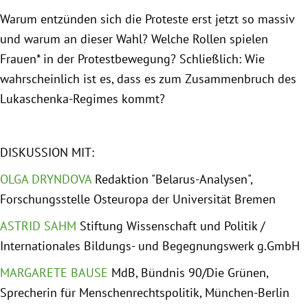
München
Warum entzünden sich die Proteste erst jetzt so massiv
und warum an dieser Wahl? Welche Rollen spielen
Zur Person
Frauen* in der Protestbewegung? Schließlich: Wie
wahrscheinlich ist es, dass es zum Zusammenbruch des
Kontakt
Lukaschenka-Regimes kommt?
Presse
DISKUSSION MIT:
Termine
OLGA DRYNDOVA
Redaktion "Belarus-Analysen",
Forschungsstelle Osteuropa der Universität Bremen
Twitter
ASTRID SAHM
Stiftung Wissenschaft und Politik /
YouTube
Internationales Bildungs- und Begegnungswerk g.GmbH
MARGARETE BAUSE
MdB, Bündnis 90/Die Grünen,
Facebook
Sprecherin für Menschenrechtspolitik, München-Berlin