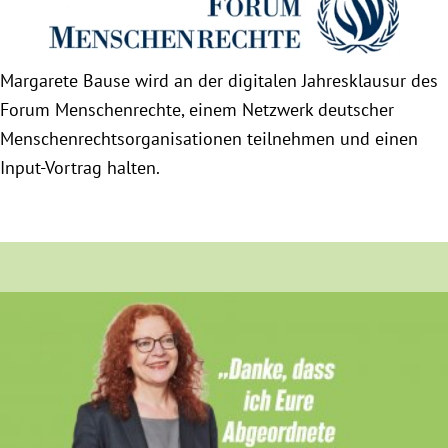
Obfrau im Ausschuss für Menschenrechte und
humanitäre Hilfe
Margarete Bause wird an der digitalen Jahresklausur des
Forum Menschenrechte, einem Netzwerk deutscher
Mein Abstimmungsverhalten
Menschenrechtsorganisationen teilnehmen und einen
Input-Vortrag halten.
Ämter, Funktionen und Einkünfte
Besuch in Berlin
Praktikum
Patenschaftsprogramm
Bayern