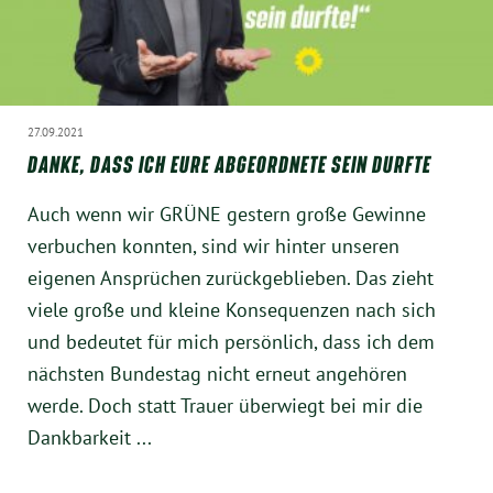
München
Zur Person
27.09.2021
Kontakt
DANKE, DASS ICH EURE ABGEORDNETE SEIN DURFTE
Presse
Auch wenn wir GRÜNE gestern große Gewinne
verbuchen konnten, sind wir hinter unseren
Termine
eigenen Ansprüchen zurückgeblieben. Das zieht
viele große und kleine Konsequenzen nach sich
Twitter
und bedeutet für mich persönlich, dass ich dem
nächsten Bundestag nicht erneut angehören
YouTube
werde. Doch statt Trauer überwiegt bei mir die
Dankbarkeit ...
Facebook