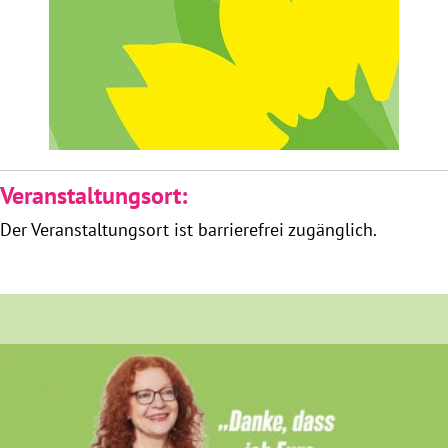
Obfrau im Ausschuss für Menschenrechte und
humanitäre Hilfe
Mein Abstimmungsverhalten
Ämter, Funktionen und Einkünfte
Veranstaltungsort:
Der Veranstaltungsort ist barrierefrei zugänglich.
Besuch in Berlin
Praktikum
Patenschaftsprogramm
Bayern