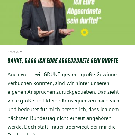
München
Zur Person
Kontakt
27.09.2021
Presse
DANKE, DASS ICH EURE ABGEORDNETE SEIN DURFTE
Termine
Auch wenn wir GRÜNE gestern große Gewinne
verbuchen konnten, sind wir hinter unseren
Twitter
eigenen Ansprüchen zurückgeblieben. Das zieht
viele große und kleine Konsequenzen nach sich
YouTube
und bedeutet für mich persönlich, dass ich dem
nächsten Bundestag nicht erneut angehören
Facebook
werde. Doch statt Trauer überwiegt bei mir die