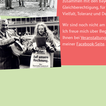
zusammen mit den baye
Gleichberechtigung, für
Vielfalt, Toleranz und D
Wir sind noch nicht am 
Ich freue mich über B
Ihnen bei
Veranstaltung
meiner
Facebook-Seite
.