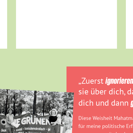
„Zuerst
ignoriere
sie über dich, 
dich und dann
Diese Weisheit Mahatma
für meine politische Er