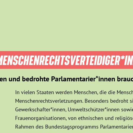
ENSCHEN­RECHTS­VER­TEIDIGER­*I
en und bedrohte Parlamentarier*innen brau
In vielen Staaten werden Menschen, die die Mensch
Menschenrechtsverletzungen. Besonders bedroht sin
Gewerkschafter*innen, Umweltschützer*innen sowie
Frauenorganisationen, von ethnischen und religiö
Rahmen des Bundestagsprogramms Parlamentarier*