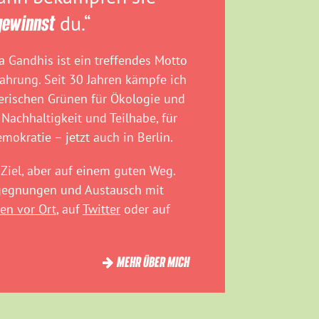
gewinnst
du.“
 Gandhis ist ein treffendes Motto
fahrung. Seit 30 Jahren kämpfe ich
rischen Grünen für Ökologie und
 Nachhaltigkeit und Teilhabe, für
emokratie – jetzt auch in Berlin.
Ziel, aber auf einem guten Weg.
egegnungen und Austausch mit
en vor Ort
, auf
Twitter
oder auf
MEHR ÜBER MICH