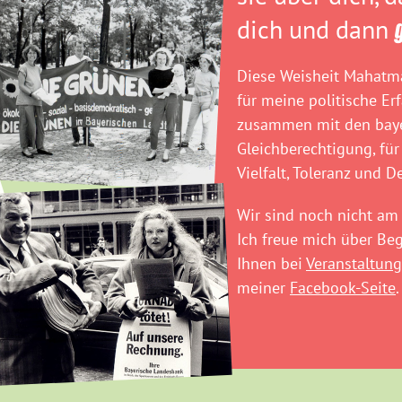
dich und dann
Diese Weisheit Mahatma
für meine politische Er
zusammen mit den baye
Gleichberechtigung, für
Vielfalt, Toleranz und D
Wir sind noch nicht am 
Ich freue mich über B
Ihnen bei
Veranstaltung
meiner
Facebook-Seite
.