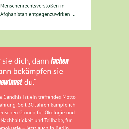
Menschenrechtsverstößen in
Afghanistan entgegenzuwirken ...
n
sie dich, dann
lachen
dann bekämpfen sie
gewinnst
du.“
 Gandhis ist ein treffendes Motto
fahrung. Seit 30 Jahren kämpfe ich
rischen Grünen für Ökologie und
 Nachhaltigkeit und Teilhabe, für
emokratie – jetzt auch in Berlin.