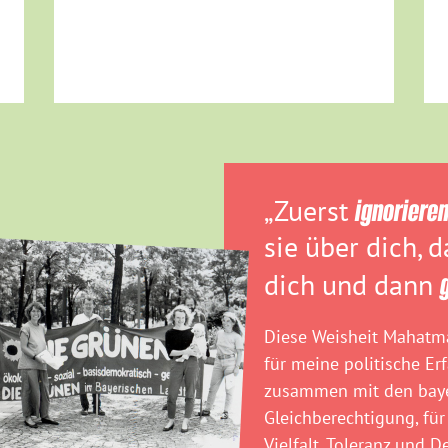
„Zuerst
ignoriere
sie über dich, 
dich und dann
Diese Weisheit Mahatma
für meine politische Er
zusammen mit den baye
Gleichberechtigung, für
Vielfalt, Toleranz und D