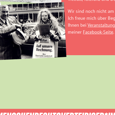
Wir sind noch nicht am 
Ich freue mich über B
Ihnen bei
Veranstaltung
meiner
Facebook-Seite
.