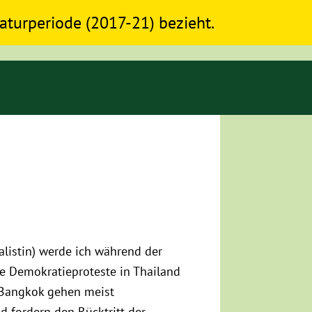
slaturperiode (2017-21) bezieht.
istin) werde ich während der
e Demokratieproteste in Thailand
 Bangkok gehen meist
 fordern den Rücktritt der