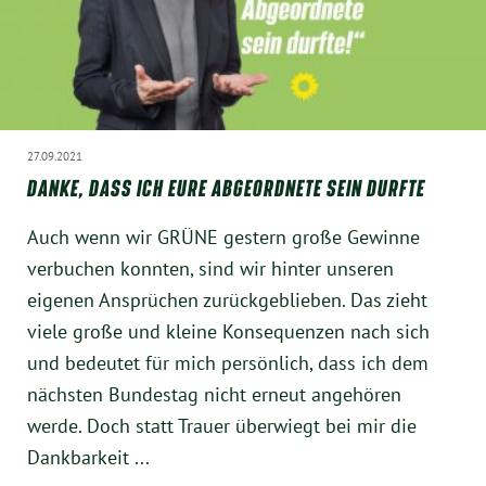
München
Zur Person
Kontakt
27.09.2021
DANKE, DASS ICH EURE ABGEORDNETE SEIN DURFTE
Presse
Auch wenn wir GRÜNE gestern große Gewinne
Termine
verbuchen konnten, sind wir hinter unseren
eigenen Ansprüchen zurückgeblieben. Das zieht
Twitter
viele große und kleine Konsequenzen nach sich
und bedeutet für mich persönlich, dass ich dem
YouTube
nächsten Bundestag nicht erneut angehören
werde. Doch statt Trauer überwiegt bei mir die
Facebook
Dankbarkeit ...