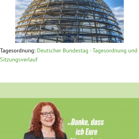
Obfrau im Ausschuss für Menschenrechte und
humanitäre Hilfe
Mein Abstimmungsverhalten
Tagesordnung:
Deutscher Bundestag - Tagesordnung und
Ämter, Funktionen und Einkünfte
Sitzungsverlauf
Besuch in Berlin
Praktikum
Patenschaftsprogramm
Bayern