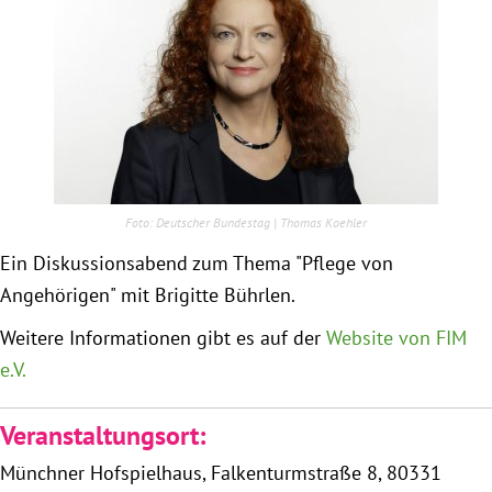
Obfrau im Ausschuss für Menschenrechte und
humanitäre Hilfe
Mein Abstimmungsverhalten
Ämter, Funktionen und Einkünfte
Deutscher Bundestag | Thomas Koehler
Ein Diskussionsabend zum Thema "Pflege von
Besuch in Berlin
Angehörigen" mit Brigitte Bührlen.
Praktikum
Weitere Informationen gibt es auf der
Website von FIM
e.V.
Patenschaftsprogramm
Veranstaltungsort:
Bayern
Münchner Hofspielhaus
Falkenturmstraße 8
80331