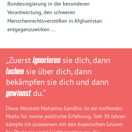
Bundesregierung in der besonderen
Verantwortung, den schweren
Menschenrechtsverstößen in Afghanistan
entgegenzuwirken ...
„Zuerst
ignorieren
sie dich, dann
lachen
sie über dich, dann
bekämpfen sie dich und dann
gewinnst
du.“
Diese Weisheit Mahatma Gandhis ist ein treffendes
Motto für meine politische Erfahrung. Seit 30 Jahren
kämpfe ich zusammen mit den bayerischen Grünen