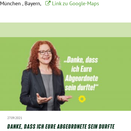
München
Bayern
Link zu Google-Maps
München
Zur Person
Kontakt
Presse
Termine
Twitter
YouTube
Facebook
27.09.2021
DANKE, DASS ICH EURE ABGEORDNETE SEIN DURFTE