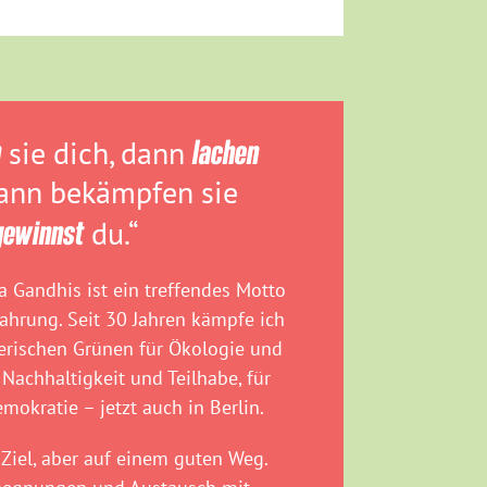
n
sie dich, dann
lachen
dann bekämpfen sie
gewinnst
du.“
 Gandhis ist ein treffendes Motto
fahrung. Seit 30 Jahren kämpfe ich
rischen Grünen für Ökologie und
 Nachhaltigkeit und Teilhabe, für
emokratie – jetzt auch in Berlin.
Ziel, aber auf einem guten Weg.