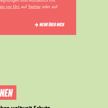
egegnungen und Austausch mit
en vor Ort
, auf
Twitter
oder auf
MEHR ÜBER MICH
NNEN
chen weltweit Schutz