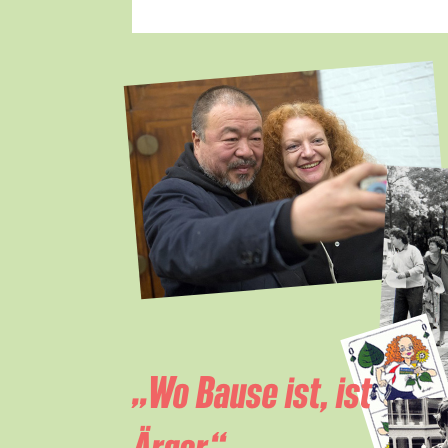
„Wo Bause ist, ist
Ärger.“