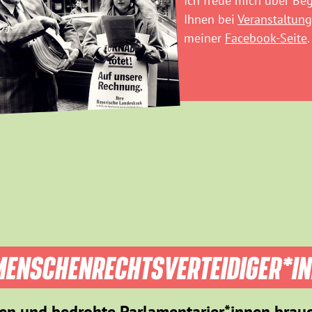
Ich freue mich über B
Ihnen bei
Veranstaltung
meiner
Facebook-Seite
.
ENSCHEN­RECHTS­VER­TEIDIGER­*I
en und bedrohte Parlamentarier*innen brau