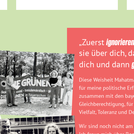
„Zuerst
ignoriere
sie über dich, 
dich und dann
Diese Weisheit Mahatma
für meine politische Er
zusammen mit den baye
Gleichberechtigung, für
Vielfalt, Toleranz und D
Wir sind noch nicht am 