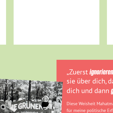
„Zuerst
ignoriere
sie über dich, 
dich und dann
Diese Weisheit Mahatma
für meine politische Er