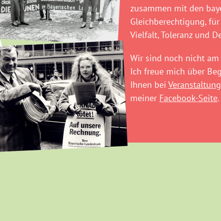
zusammen mit den baye
Gleichberechtigung, für
Vielfalt, Toleranz und D
Wir sind noch nicht am 
Ich freue mich über B
Ihnen bei
Veranstaltung
meiner
Facebook-Seite
.